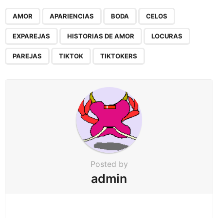
P
,
,
,
,
,
,
,
,
,
a
AMOR
APARIENCIAS
BODA
CELOS
g
EXPAREJAS
HISTORIAS DE AMOR
LOCURAS
i
n
PAREJAS
TIKTOK
TIKTOKERS
a
t
i
o
n
Posted by
admin