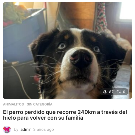
ñ
o
s
a
g
o
87
0
ANIMALITOS
,
SIN CATEGORÍA
El perro perdido que recorre 240km a través del
hielo para volver con su familia
by
admin
3 años ago
3
a