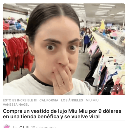
s
a
g
o
41
0
ESTO ES INCREIBLE !!!
CALIFORNIA
,
LOS ÁNGELES
,
MIU MIU
,
VANESSA NAGEL
Compra un vestido de lujo Miu Miu por 9 dólares
en una tienda benéfica y se vuelve viral
by
C.L.P.
10 meses ago
1