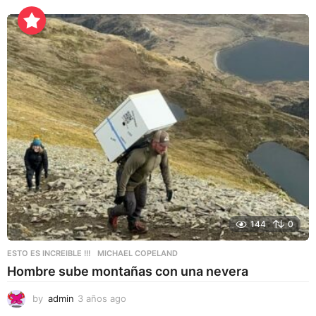
a
ñ
o
s
a
g
o
144
0
ESTO ES INCREIBLE !!!
MICHAEL COPELAND
Hombre sube montañas con una nevera
by
admin
3 años ago
3
a