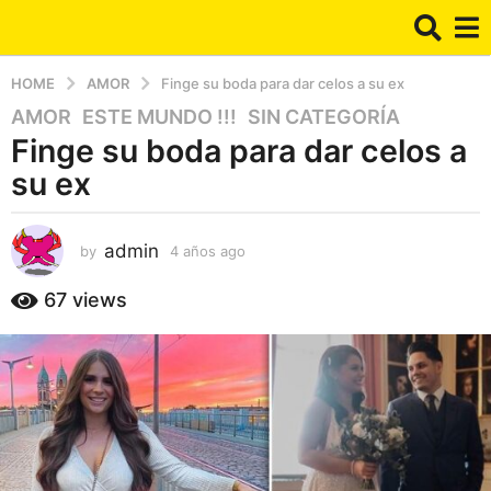
HOME
AMOR
Finge su boda para dar celos a su ex
AMOR
,
ESTE MUNDO !!!
,
SIN CATEGORÍA
4
Finge su boda para dar celos a
a
ñ
su ex
o
s
a
admin
by
4 años ago
4
a
g
ñ
67
views
o
o
4
s
a
a
g
ñ
o
o
s
a
g