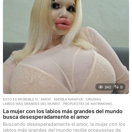
o
s
a
g
o
242
0
ESTO ES INCREIBLE !!!
AMOR
,
ANDREA IVANOVA
,
CIRUGÍAS
,
LABIOS MÁS GRANDES DEL MUNDO
,
PROPUESTAS DE MATRIMONIO
La mujer con los labios más grandes del mundo
busca desesperadamente el amor
Buscando desesperadamente el amor, la mujer con los
labios más grandes del mundo recibe propuestas de