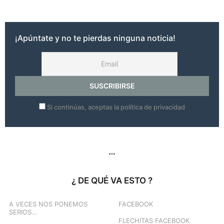
ñ
o
s
¡Apúntate y no te pierdas ninguna noticia!
a
g
o
Si continúas, aceptas la política de privacidad
…
¿ DE QUÉ VA ESTO ?
A VECES NOS PONEMOS
FACEBOOK
SERIOS…
FLECHITAS FACEBOOK