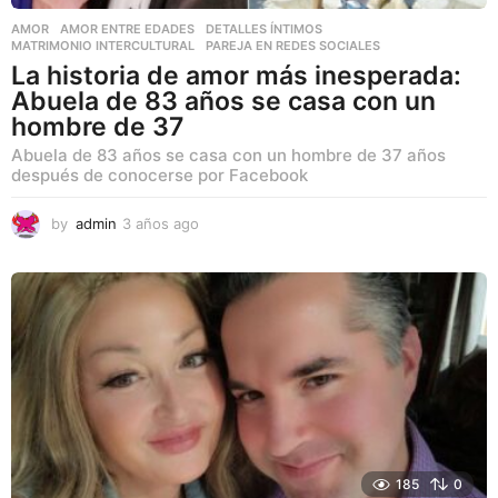
AMOR
AMOR ENTRE EDADES
,
DETALLES ÍNTIMOS
,
MATRIMONIO INTERCULTURAL
,
PAREJA EN REDES SOCIALES
La historia de amor más inesperada:
Abuela de 83 años se casa con un
hombre de 37
Abuela de 83 años se casa con un hombre de 37 años
después de conocerse por Facebook
by
admin
3 años ago
3
a
ñ
o
s
a
g
o
185
0