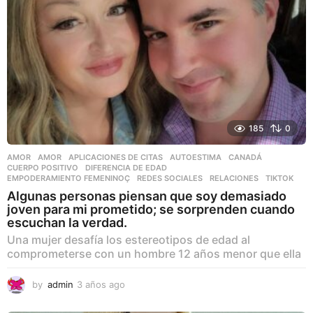
185
0
AMOR
AMOR
,
APLICACIONES DE CITAS
,
AUTOESTIMA
,
CANADÁ
,
CUERPO POSITIVO
,
DIFERENCIA DE EDAD
,
EMPODERAMIENTO FEMENINOÇ
,
REDES SOCIALES
,
RELACIONES
,
TIKTOK
Algunas personas piensan que soy demasiado
joven para mi prometido; se sorprenden cuando
escuchan la verdad.
Una mujer desafía los estereotipos de edad al
comprometerse con un hombre 12 años menor que ella
by
admin
3 años ago
3
a
ñ