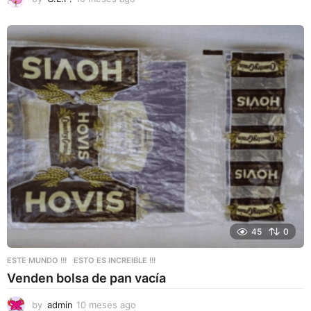
0
m
e
s
e
s
a
g
o
45
0
ESTE MUNDO !!!
,
ESTO ES INCREIBLE !!!
Venden bolsa de pan vacía
by
admin
10 meses ago
1