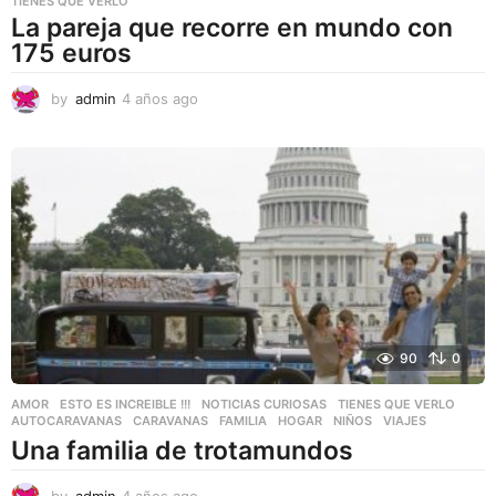
TIENES QUE VERLO
La pareja que recorre en mundo con
175 euros
by
admin
4 años ago
4
a
ñ
o
s
a
g
o
90
0
AMOR
,
ESTO ES INCREIBLE !!!
,
NOTICIAS CURIOSAS
,
TIENES QUE VERLO
AUTOCARAVANAS
,
CARAVANAS
,
FAMILIA
,
HOGAR
,
NIÑOS
,
VIAJES
Una familia de trotamundos