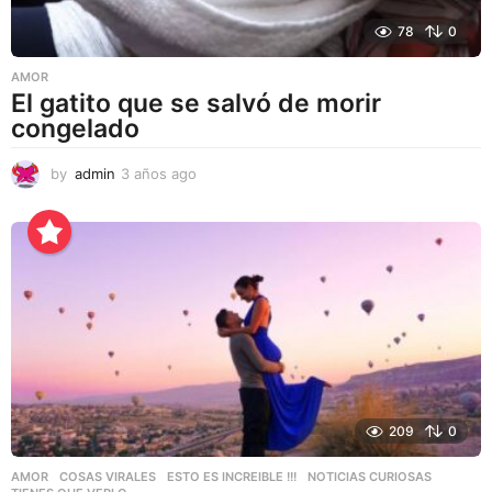
78
0
AMOR
El gatito que se salvó de morir
congelado
by
admin
3 años ago
3
a
ñ
o
s
a
g
o
209
0
AMOR
,
COSAS VIRALES
,
ESTO ES INCREIBLE !!!
,
NOTICIAS CURIOSAS
,