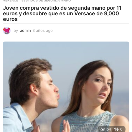
VERSACE
,
VESTIDOS DE SEGUNDA MANO
Joven compra vestido de segunda mano por 11
euros y descubre que es un Versace de 9,000
euros
by
admin
3 años ago
3
a
ñ
o
s
a
g
o
54
0