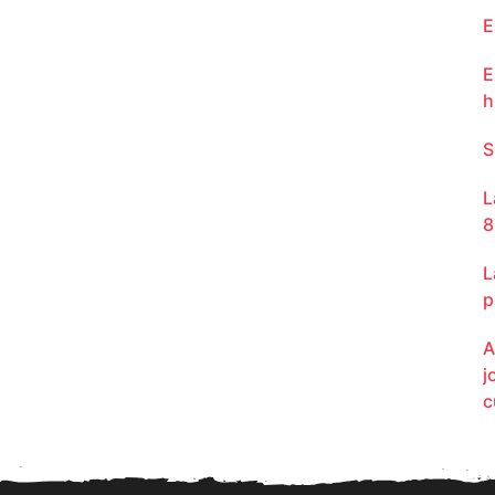
E
E
h
S
L
8
L
p
A
j
c