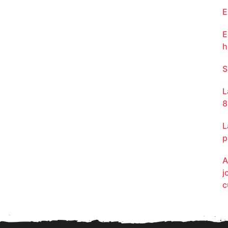
E
E
h
S
L
8
L
p
A
j
c