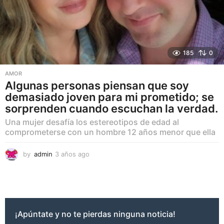
185
0
AMOR
Algunas personas piensan que soy
demasiado joven para mi prometido; se
sorprenden cuando escuchan la verdad.
Una mujer desafía los estereotipos de edad al
comprometerse con un hombre 12 años menor que ella
by
admin
3 años ago
3
a
ñ
o
s
a
g
¡Apúntate y no te pierdas ninguna noticia!
o