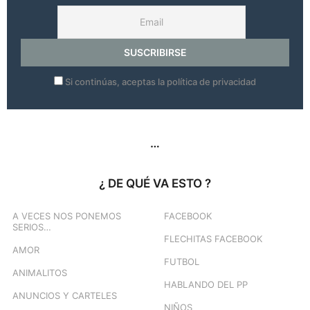
Si continúas, aceptas la política de privacidad
…
¿ DE QUÉ VA ESTO ?
A VECES NOS PONEMOS
FACEBOOK
SERIOS…
FLECHITAS FACEBOOK
AMOR
FUTBOL
ANIMALITOS
HABLANDO DEL PP
ANUNCIOS Y CARTELES
NIÑOS