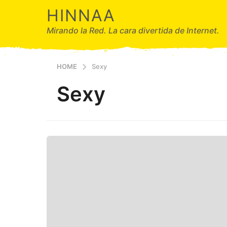
HINNAA
Mirando la Red. La cara divertida de Internet.
HOME
Sexy
Sexy