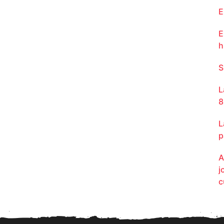
E
E
h
S
L
8
L
p
A
j
c