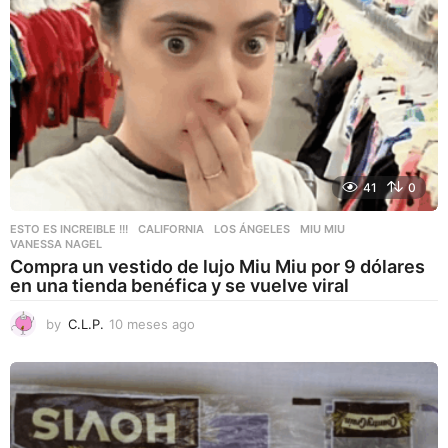
41
0
ESTO ES INCREIBLE !!!
CALIFORNIA
,
LOS ÁNGELES
,
MIU MIU
,
VANESSA NAGEL
Compra un vestido de lujo Miu Miu por 9 dólares
en una tienda benéfica y se vuelve viral
by
C.L.P.
10 meses ago
1
0
m
e
s
e
s