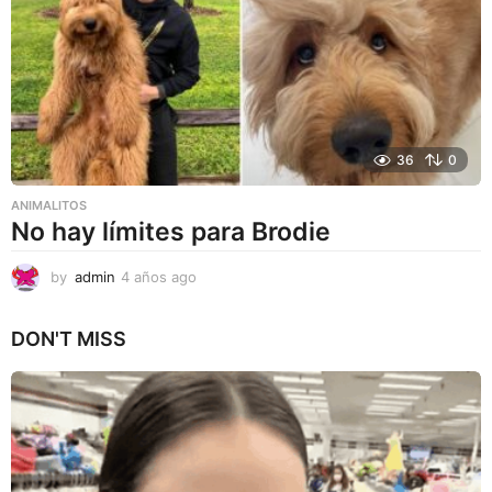
a
g
o
36
0
ANIMALITOS
No hay límites para Brodie
by
admin
4 años ago
4
a
ñ
DON'T MISS
o
s
a
g
o