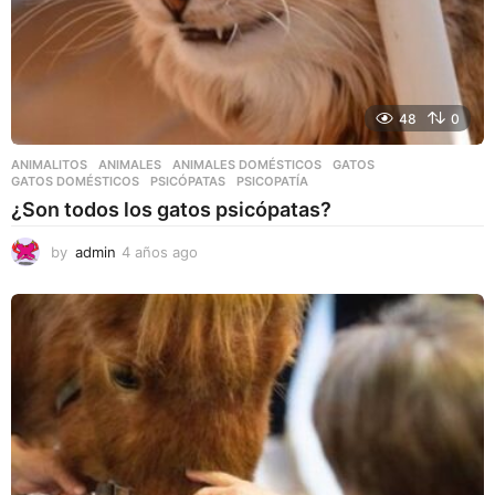
48
0
ANIMALITOS
ANIMALES
,
ANIMALES DOMÉSTICOS
,
GATOS
,
GATOS DOMÉSTICOS
,
PSICÓPATAS
,
PSICOPATÍA
¿Son todos los gatos psicópatas?
by
admin
4 años ago
4
a
ñ
o
s
a
g
o