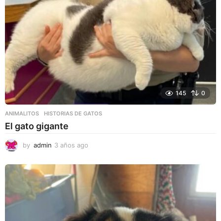
145
0
ANIMALITOS
HISTORIAS DE GATOS
El gato gigante
by
admin
3 años ago
3
a
ñ
o
s
a
g
o