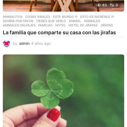
83
0
ANIMALITOS
,
COSAS VIRALES
,
ESTE MUNDO !!!
,
ESTO ES INCREIBLE !!!
,
SONRÍA POR FAVOR
,
TIENES QUE VERLO
ANIMAL
,
ANIMALES
,
ANIMALES SALVAJES
,
FAMILIAS
,
HOTEL
,
HOTEL DE JIRAFAS
,
JIRAFAS
La familia que comparte su casa con las jirafas
by
admin
4 años ago
4
a
ñ
o
s
a
g
o