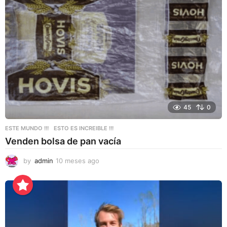
a
g
o
45
0
ESTE MUNDO !!!
,
ESTO ES INCREIBLE !!!
Venden bolsa de pan vacía
by
admin
10 meses ago
1
0
m
e
s
e
s