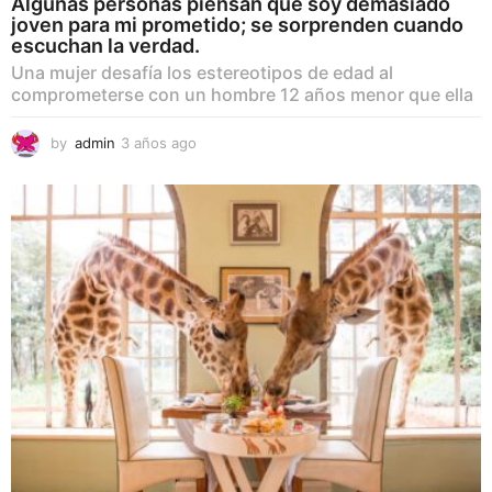
Algunas personas piensan que soy demasiado
joven para mi prometido; se sorprenden cuando
escuchan la verdad.
Una mujer desafía los estereotipos de edad al
comprometerse con un hombre 12 años menor que ella
by
admin
3 años ago
3
a
ñ
o
s
a
g
o