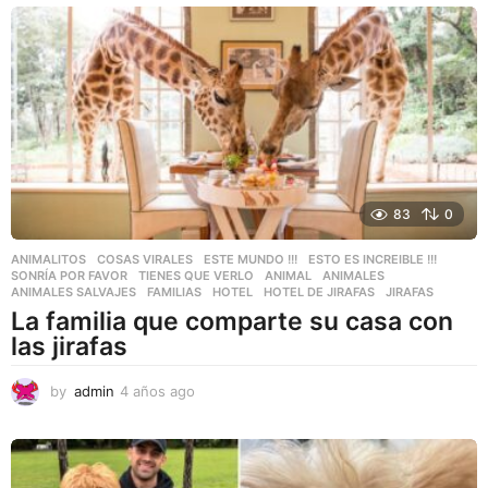
ñ
o
s
a
g
o
83
0
ANIMALITOS
,
COSAS VIRALES
,
ESTE MUNDO !!!
,
ESTO ES INCREIBLE !!!
,
SONRÍA POR FAVOR
,
TIENES QUE VERLO
ANIMAL
,
ANIMALES
,
ANIMALES SALVAJES
,
FAMILIAS
,
HOTEL
,
HOTEL DE JIRAFAS
,
JIRAFAS
La familia que comparte su casa con
las jirafas
by
admin
4 años ago
4
a
ñ
o
s