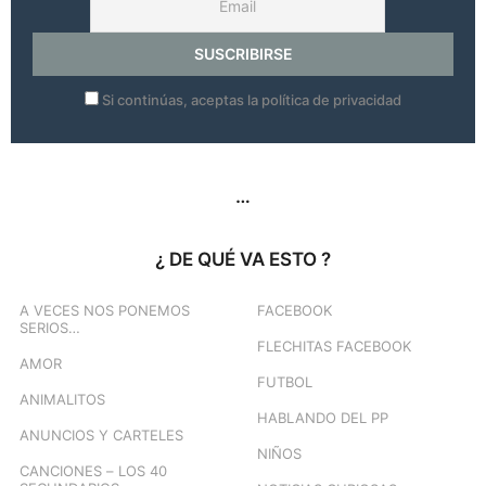
Si continúas, aceptas la política de privacidad
…
¿ DE QUÉ VA ESTO ?
A VECES NOS PONEMOS
FACEBOOK
SERIOS…
FLECHITAS FACEBOOK
AMOR
FUTBOL
ANIMALITOS
HABLANDO DEL PP
ANUNCIOS Y CARTELES
NIÑOS
CANCIONES – LOS 40