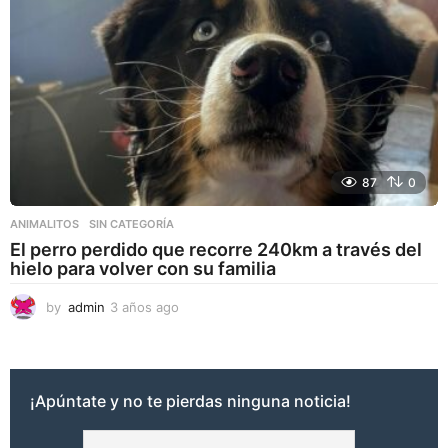
87
0
ANIMALITOS
,
SIN CATEGORÍA
El perro perdido que recorre 240km a través del
hielo para volver con su familia
by
admin
3 años ago
3
a
ñ
o
s
¡Apúntate y no te pierdas ninguna noticia!
a
g
o