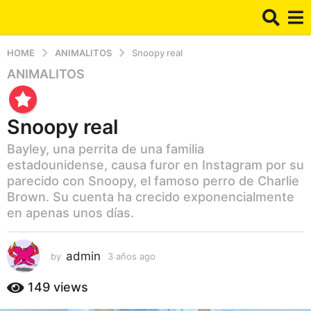
HOME
ANIMALITOS
Snoopy real
ANIMALITOS
3
a
ñ
Snoopy real
o
s
Bayley, una perrita de una familia
a
estadounidense, causa furor en Instagram por su
g
parecido con Snoopy, el famoso perro de Charlie
o
Brown. Su cuenta ha crecido exponencialmente
3
en apenas unos días.
a
ñ
admin
by
3 años ago
3
o
a
s
ñ
149
views
a
o
g
s