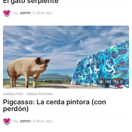
El gato serpiente
by
admin
3 años ago
3
a
ñ
o
s
a
g
o
150
0
ANIMALITOS
CERDA PINTORA
Pigcasso: La cerda pintora (con
perdón)
by
admin
4 años ago
4
a