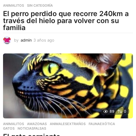
ANIMALITOS
,
SIN CATEGORÍA
El perro perdido que recorre 240km a
través del hielo para volver con su
familia
by
admin
3 años ago
3
a
ñ
o
s
a
g
o
89
0
ANIMALITOS
AMAZONAS
,
ANIMALESEXTRAÑOS
,
FAUNAEXÓTICA
,
GATOS
,
NOTICIASFALSAS