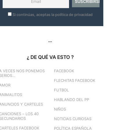
Si continúas, aceptas la política de privacidad
…
¿ DE QUÉ VA ESTO ?
A VECES NOS PONEMOS
FACEBOOK
SERIOS…
FLECHITAS FACEBOOK
AMOR
FUTBOL
ANIMALITOS
HABLANDO DEL PP
ANUNCIOS Y CARTELES
NIÑOS
CANCIONES – LOS 40
SECUNDARIOS
NOTICIAS CURIOSAS
CARTELES FACEBOOK
POLÍTICA ESPAÑOLA