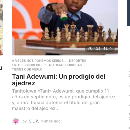
134
0
A VECES NOS PONEMOS SERIOS...
,
DEPORTES
,
ESTO ES INCREIBLE !!!
,
NOTICIAS CURIOSAS
,
u
TIENES QUE VERLO
Tani Adewumi: Un prodigio del
ajedrez
Tanitoluwa «Tani» Adewumi, que cumplió 11
años en septiembre, es un prodigio del ajedrez
y, ahora busca obtener el titulo del gran
maestro del ajedrez...
by
C.L.P.
4 años ago
4
a