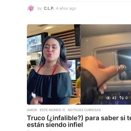
by
C.L.P.
4 años ago
4
a
ñ
o
s
a
g
o
42
0
AMOR
,
ESTE MUNDO !!!
,
NOTICIAS CURIOSAS
Truco (¿infalible?) para saber si t
están siendo infiel