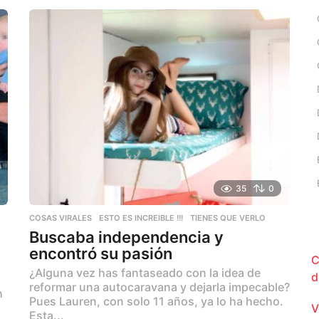
ñ
o
s
a
g
o
35
0
COSAS VIRALES
,
ESTO ES INCREIBLE !!!
,
TIENES QUE VERLO
Buscaba independencia y
encontró su pasión
C
¿Alguna vez has fantaseado con la idea de
d
reformar una autocaravana y dejarla impecable?
h
Pues Lauren, con solo 11 años, ya lo ha hecho.
V
Esta...