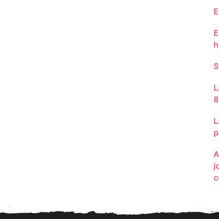
E
E
h
S
L
8
L
p
A
j
c