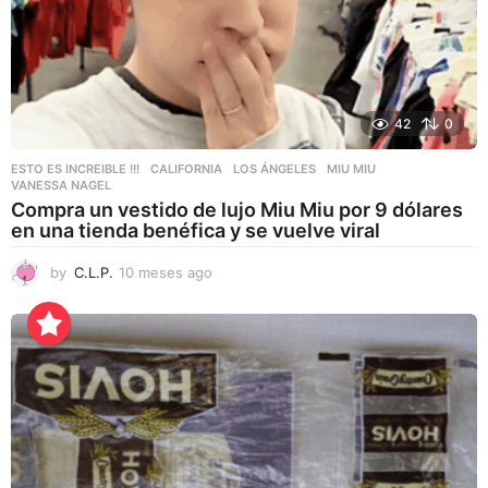
42
0
ESTO ES INCREIBLE !!!
CALIFORNIA
,
LOS ÁNGELES
,
MIU MIU
,
VANESSA NAGEL
Compra un vestido de lujo Miu Miu por 9 dólares
en una tienda benéfica y se vuelve viral
by
C.L.P.
10 meses ago
1
0
m
e
s
e
s
a
g
o