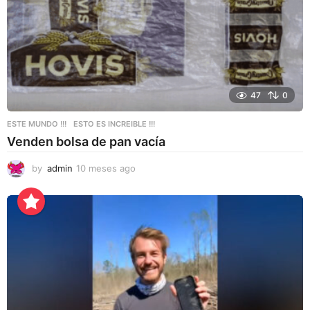
47
0
ESTE MUNDO !!!
,
ESTO ES INCREIBLE !!!
Venden bolsa de pan vacía
by
admin
10 meses ago
1
0
m
e
s
e
s
a
g
o