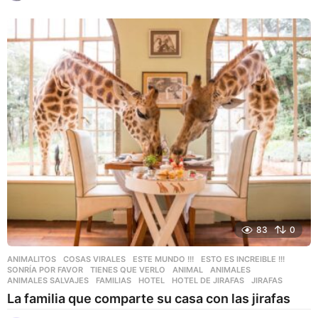
a
ñ
o
s
a
g
o
83
0
ANIMALITOS
,
COSAS VIRALES
,
ESTE MUNDO !!!
,
ESTO ES INCREIBLE !!!
,
SONRÍA POR FAVOR
,
TIENES QUE VERLO
ANIMAL
,
ANIMALES
,
ANIMALES SALVAJES
,
FAMILIAS
,
HOTEL
,
HOTEL DE JIRAFAS
,
JIRAFAS
La familia que comparte su casa con las jirafas