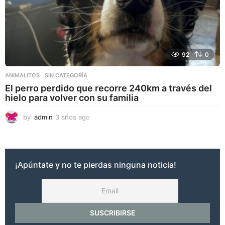
92
0
ANIMALITOS
,
SIN CATEGORÍA
El perro perdido que recorre 240km a través del
hielo para volver con su familia
by
admin
3 años ago
3
a
ñ
o
s
¡Apúntate y no te pierdas ninguna noticia!
a
g
o