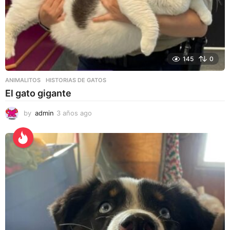
145
0
ANIMALITOS
HISTORIAS DE GATOS
El gato gigante
by
admin
3 años ago
3
a
ñ
o
s
a
g
o