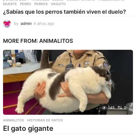
MUERTE
,
PERRO
,
PERROS
,
VAGUITO
¿Sabías que los perros también viven el duelo?
by
admin
4 años ago
4
a
ñ
MORE FROM:
ANIMALITOS
o
s
a
g
o
145
0
ANIMALITOS
HISTORIAS DE GATOS
El gato gigante