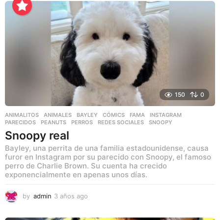
o
s
a
g
o
150
0
ANIMALITOS
ANIMALES
,
BAYLEY
,
CÓMICS
,
FAMA
,
INSTAGRAM
,
PARECIDOS
,
PEANUTS
,
PERROS
,
REDES SOCIALES
,
SNOOPY
Snoopy real
Bayley, una perrita de una familia estadounidense, causa
furor en Instagram por su parecido con Snoopy, el famoso
perro de Charlie Brown. Su cuenta ha crecido
exponencialmente en apenas unos días.
by
admin
3 años ago
3
a
ñ