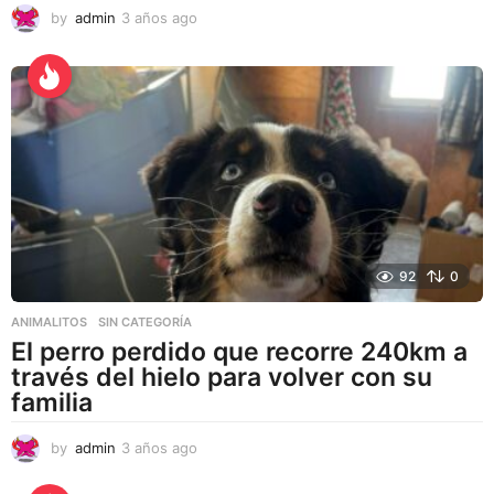
by
admin
3 años ago
3
a
ñ
o
s
a
g
o
92
0
ANIMALITOS
,
SIN CATEGORÍA
El perro perdido que recorre 240km a
través del hielo para volver con su
familia
by
admin
3 años ago
3
a
ñ