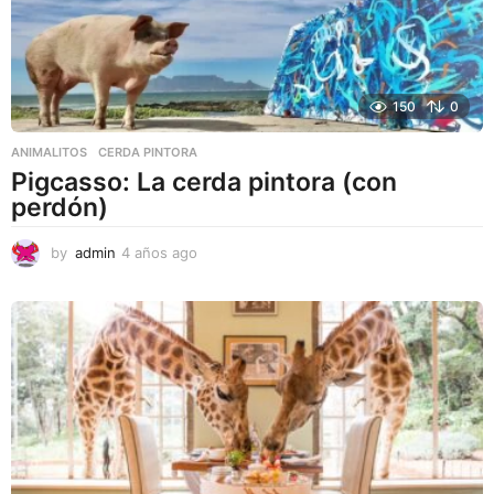
150
0
ANIMALITOS
CERDA PINTORA
Pigcasso: La cerda pintora (con
perdón)
by
admin
4 años ago
4
a
ñ
o
s
a
g
o