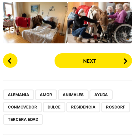
P
NEXT
o
s
t
P
,
,
,
,
,
,
,
,
a
ALEMANIA
AMOR
ANIMALES
AYUDA
g
CONMOVEDOR
DULCE
RESIDENCIA
ROSDORF
i
n
TERCERA EDAD
a