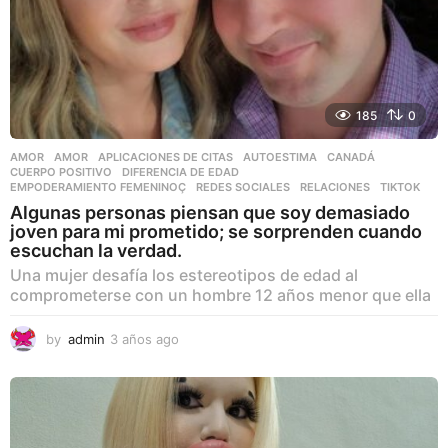
185
0
AMOR
AMOR
,
APLICACIONES DE CITAS
,
AUTOESTIMA
,
CANADÁ
,
CUERPO POSITIVO
,
DIFERENCIA DE EDAD
,
EMPODERAMIENTO FEMENINOÇ
,
REDES SOCIALES
,
RELACIONES
,
TIKTOK
Algunas personas piensan que soy demasiado
joven para mi prometido; se sorprenden cuando
escuchan la verdad.
Una mujer desafía los estereotipos de edad al
comprometerse con un hombre 12 años menor que ella
by
admin
3 años ago
3
a
ñ
o
s
a