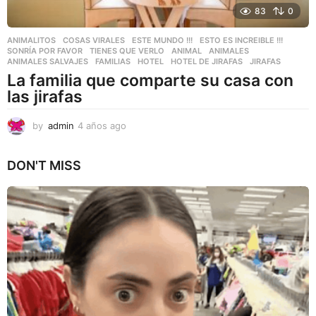
83
0
ANIMALITOS
,
COSAS VIRALES
,
ESTE MUNDO !!!
,
ESTO ES INCREIBLE !!!
,
SONRÍA POR FAVOR
,
TIENES QUE VERLO
ANIMAL
,
ANIMALES
,
ANIMALES SALVAJES
,
FAMILIAS
,
HOTEL
,
HOTEL DE JIRAFAS
,
JIRAFAS
La familia que comparte su casa con
las jirafas
by
admin
4 años ago
4
a
ñ
DON'T MISS
o
s
a
g
o