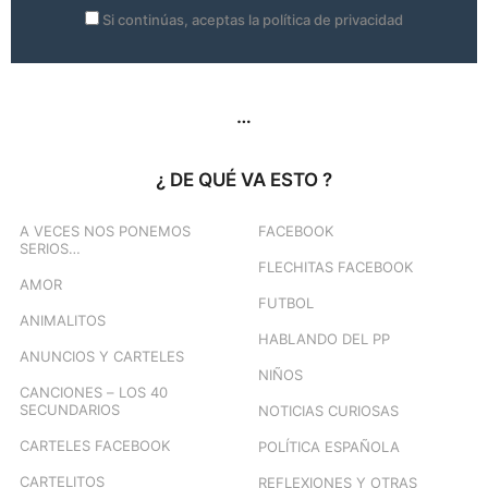
Si continúas, aceptas la política de privacidad
…
¿ DE QUÉ VA ESTO ?
A VECES NOS PONEMOS
FACEBOOK
SERIOS…
FLECHITAS FACEBOOK
AMOR
FUTBOL
ANIMALITOS
HABLANDO DEL PP
ANUNCIOS Y CARTELES
NIÑOS
CANCIONES – LOS 40
SECUNDARIOS
NOTICIAS CURIOSAS
CARTELES FACEBOOK
POLÍTICA ESPAÑOLA
CARTELITOS
REFLEXIONES Y OTRAS