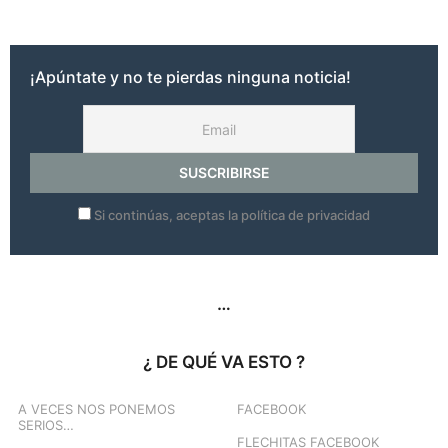
o
s
a
g
¡Apúntate y no te pierdas ninguna noticia!
o
Si continúas, aceptas la política de privacidad
…
¿ DE QUÉ VA ESTO ?
A VECES NOS PONEMOS
FACEBOOK
SERIOS…
FLECHITAS FACEBOOK