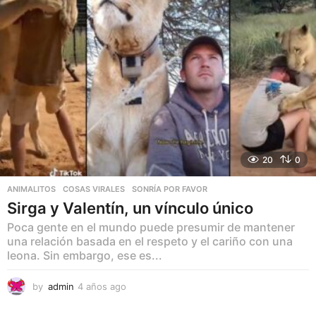
o
20
0
ANIMALITOS
,
COSAS VIRALES
,
SONRÍA POR FAVOR
Sirga y Valentín, un vínculo único
Poca gente en el mundo puede presumir de mantener
una relación basada en el respeto y el cariño con una
leona. Sin embargo, ese es...
by
admin
4 años ago
4
a
ñ