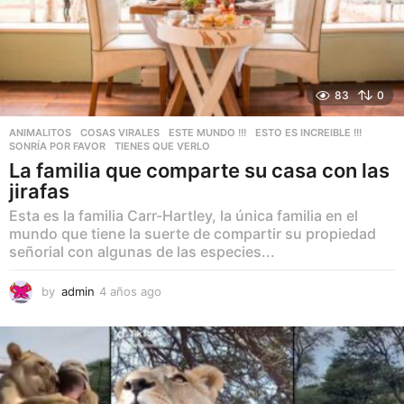
83
0
ANIMALITOS
,
COSAS VIRALES
,
ESTE MUNDO !!!
,
ESTO ES INCREIBLE !!!
,
SONRÍA POR FAVOR
,
TIENES QUE VERLO
La familia que comparte su casa con las
jirafas
Esta es la familia Carr-Hartley, la única familia en el
mundo que tiene la suerte de compartir su propiedad
señorial con algunas de las especies...
by
admin
4 años ago
4
a
ñ
o
s
a
g