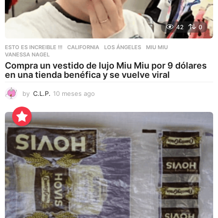
42
0
ESTO ES INCREIBLE !!!
CALIFORNIA
,
LOS ÁNGELES
,
MIU MIU
,
VANESSA NAGEL
Compra un vestido de lujo Miu Miu por 9 dólares
en una tienda benéfica y se vuelve viral
by
C.L.P.
10 meses ago
1
0
m
e
s
e
s
a
g
o