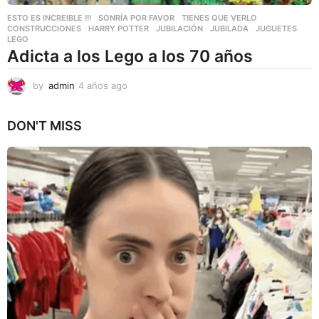
ESTO ES INCREIBLE !!!
,
SONRÍA POR FAVOR
,
TIENES QUE VERLO
CONSTRUCCIONES
,
HARRY POTTER
,
JUBILACIÓN
,
JUBILADA
,
JUGUETES
,
LEGO
Adicta a los Lego a los 70 años
by
admin
4 años ago
4
a
ñ
DON'T MISS
o
s
a
g
o