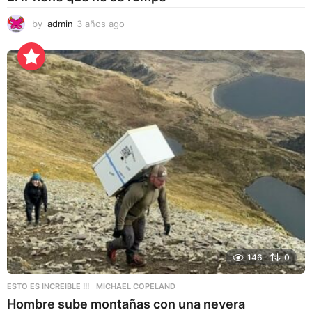
by
admin
3 años ago
3
a
ñ
o
s
a
g
o
146
0
ESTO ES INCREIBLE !!!
MICHAEL COPELAND
Hombre sube montañas con una nevera