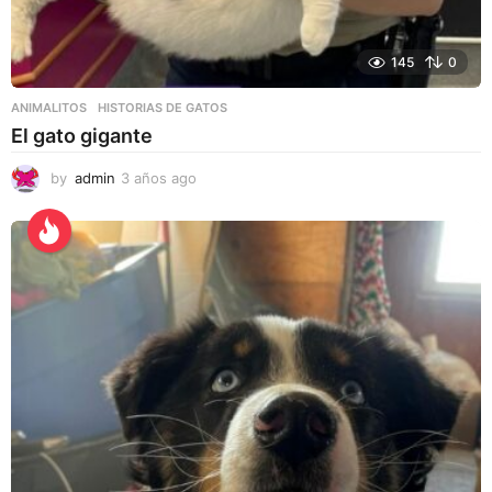
145
0
ANIMALITOS
HISTORIAS DE GATOS
El gato gigante
by
admin
3 años ago
3
a
ñ
o
s
a
g
o