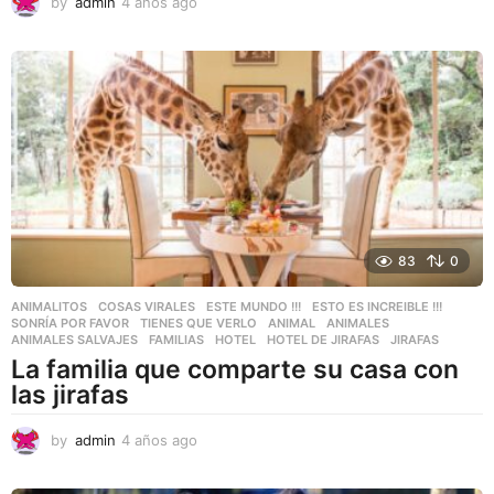
by
admin
4 años ago
4
a
ñ
o
s
a
g
o
83
0
ANIMALITOS
,
COSAS VIRALES
,
ESTE MUNDO !!!
,
ESTO ES INCREIBLE !!!
,
SONRÍA POR FAVOR
,
TIENES QUE VERLO
ANIMAL
,
ANIMALES
,
ANIMALES SALVAJES
,
FAMILIAS
,
HOTEL
,
HOTEL DE JIRAFAS
,
JIRAFAS
La familia que comparte su casa con
las jirafas
by
admin
4 años ago
4
a
ñ