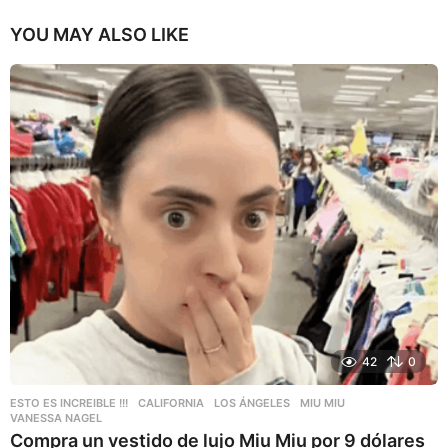
YOU MAY ALSO LIKE
42
0
ESTO ES INCREIBLE !!!
CALIFORNIA
,
LOS ÁNGELES
,
MIU MIU
,
VANESSA NAGEL
Compra un vestido de lujo Miu Miu por 9 dólares