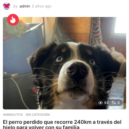
by
admin
3 años ago
3
a
ñ
o
s
a
g
o
92
0
ANIMALITOS
,
SIN CATEGORÍA
El perro perdido que recorre 240km a través del
hielo para volver con su familia