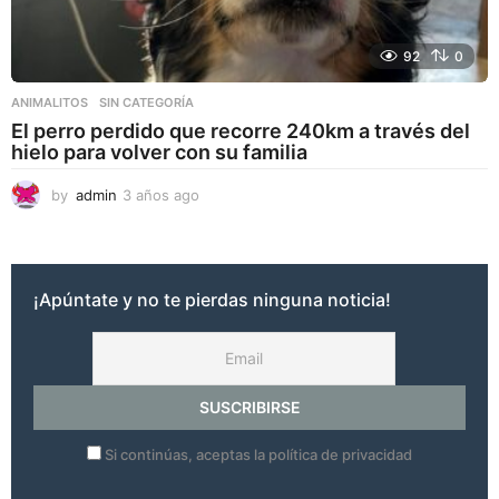
92
0
ANIMALITOS
,
SIN CATEGORÍA
El perro perdido que recorre 240km a través del
hielo para volver con su familia
by
admin
3 años ago
3
a
ñ
o
s
¡Apúntate y no te pierdas ninguna noticia!
a
g
o
Si continúas, aceptas la política de privacidad