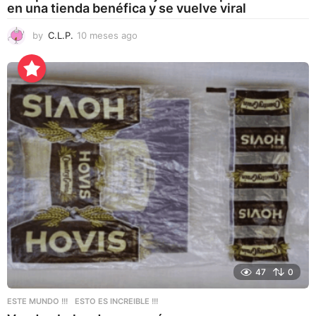
en una tienda benéfica y se vuelve viral
by
C.L.P.
10 meses ago
1
0
m
e
s
e
s
a
g
o
47
0
ESTE MUNDO !!!
,
ESTO ES INCREIBLE !!!