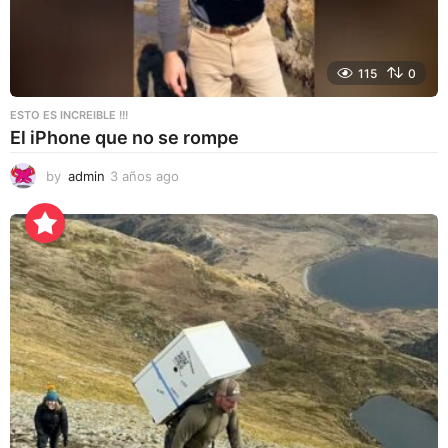
115
0
ESTO ES INCREIBLE !!!
El iPhone que no se rompe
by
admin
3 años ago
3
a
ñ
o
s
a
g
o