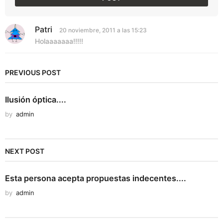
Patri
d
20 noviembre, 2011 a las 15:23
i
Holaaaaaaa!!!!!
c
e
:
PREVIOUS POST
Ilusión óptica....
by
admin
NEXT POST
Esta persona acepta propuestas indecentes....
by
admin