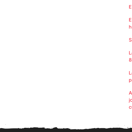
E
E
h
S
L
8
L
p
A
j
c