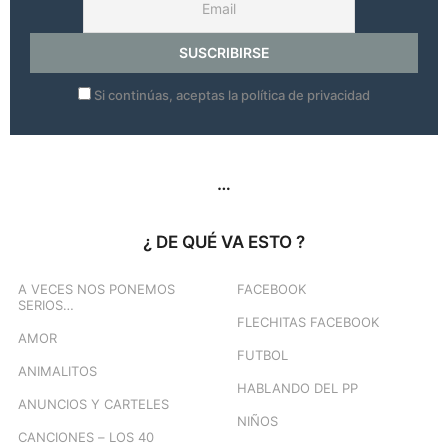
Si continúas, aceptas la política de privacidad
…
¿ DE QUÉ VA ESTO ?
A VECES NOS PONEMOS
FACEBOOK
SERIOS…
FLECHITAS FACEBOOK
AMOR
FUTBOL
ANIMALITOS
HABLANDO DEL PP
ANUNCIOS Y CARTELES
NIÑOS
CANCIONES – LOS 40