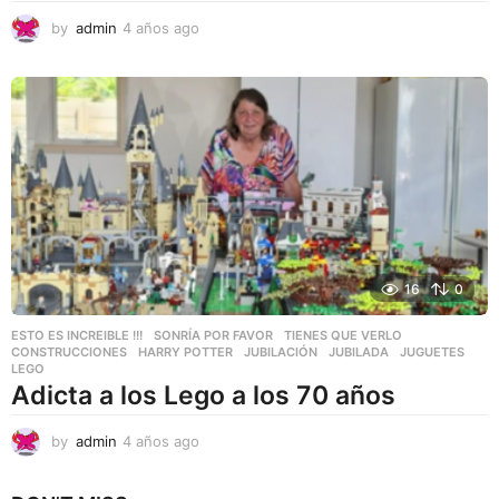
by
admin
4 años ago
4
a
ñ
o
s
a
g
o
16
0
ESTO ES INCREIBLE !!!
,
SONRÍA POR FAVOR
,
TIENES QUE VERLO
CONSTRUCCIONES
,
HARRY POTTER
,
JUBILACIÓN
,
JUBILADA
,
JUGUETES
,
LEGO
Adicta a los Lego a los 70 años
by
admin
4 años ago
4
a
ñ