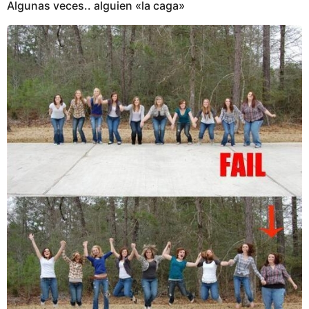
Algunas veces.. alguien «la caga»
a
g
o