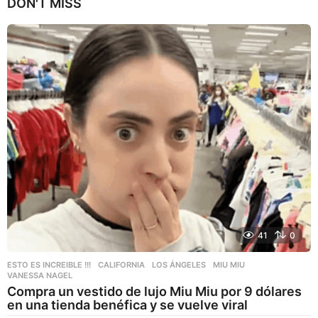
DON'T MISS
o
s
a
g
o
41
0
ESTO ES INCREIBLE !!!
CALIFORNIA
,
LOS ÁNGELES
,
MIU MIU
,
VANESSA NAGEL
Compra un vestido de lujo Miu Miu por 9 dólares
en una tienda benéfica y se vuelve viral