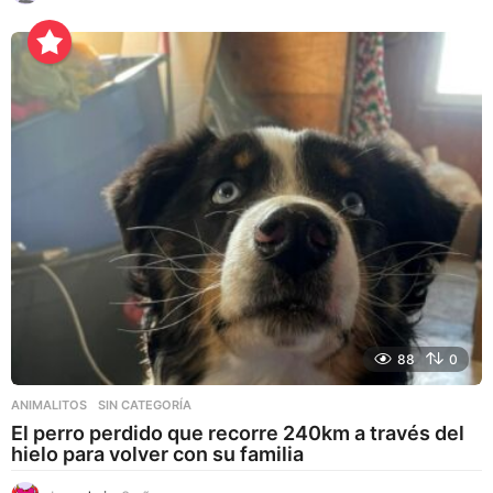
a
ñ
o
s
a
g
o
88
0
ANIMALITOS
,
SIN CATEGORÍA
El perro perdido que recorre 240km a través del
hielo para volver con su familia