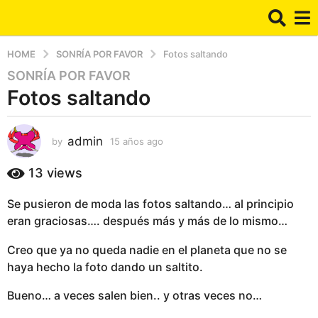
HOME
SONRÍA POR FAVOR
Fotos saltando
SONRÍA POR FAVOR
1
Fotos saltando
5
a
ñ
admin
by
15 años ago
1
o
5
s
a
13
views
a
ñ
g
o
Se pusieron de moda las fotos saltando… al principio
s
o
eran graciosas…. después más y más de lo mismo…
a
1
g
5
Creo que ya no queda nadie en el planeta que no se
o
a
haya hecho la foto dando un saltito.
ñ
Bueno… a veces salen bien.. y otras veces no…
o
s