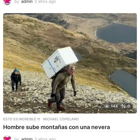
by
admin
3 años ago
3
a
ñ
o
s
a
g
o
144
0
ESTO ES INCREIBLE !!!
MICHAEL COPELAND
Hombre sube montañas con una nevera
by
admin
3 años ago
3