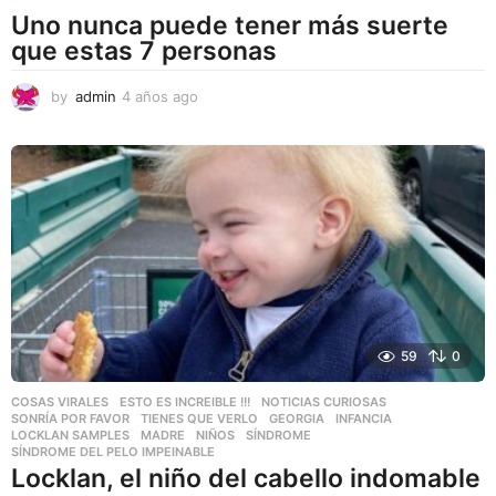
Uno nunca puede tener más suerte
que estas 7 personas
by
admin
4 años ago
4
a
ñ
o
s
a
g
o
59
0
COSAS VIRALES
,
ESTO ES INCREIBLE !!!
,
NOTICIAS CURIOSAS
,
SONRÍA POR FAVOR
,
TIENES QUE VERLO
GEORGIA
,
INFANCIA
,
LOCKLAN SAMPLES
,
MADRE
,
NIÑOS
,
SÍNDROME
,
SÍNDROME DEL PELO IMPEINABLE
Locklan, el niño del cabello indomable