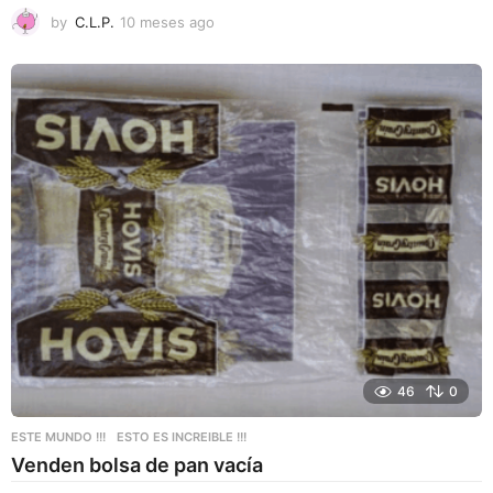
by
C.L.P.
10 meses ago
1
0
m
e
s
e
s
a
g
o
46
0
ESTE MUNDO !!!
,
ESTO ES INCREIBLE !!!
Venden bolsa de pan vacía