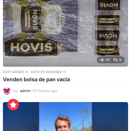
a
g
o
47
0
ESTE MUNDO !!!
,
ESTO ES INCREIBLE !!!
Venden bolsa de pan vacía
by
admin
10 meses ago
1
0
m
e
s
e
s
a