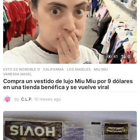
41
0
ESTO ES INCREIBLE !!!
CALIFORNIA
,
LOS ÁNGELES
,
MIU MIU
,
VANESSA NAGEL
Compra un vestido de lujo Miu Miu por 9 dólares
en una tienda benéfica y se vuelve viral
by
C.L.P.
10 meses ago
1
0
m
e
s
e
s