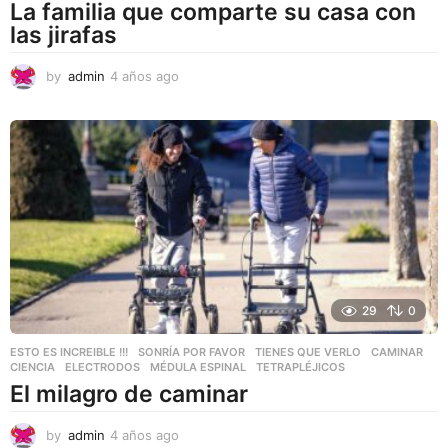
La familia que comparte su casa con
las jirafas
by
admin
4 años ago
4
a
ñ
o
s
a
g
o
29
0
ESTO ES INCREIBLE !!!
,
SONRÍA POR FAVOR
,
TIENES QUE VERLO
CAMINAR
,
CIENCIA
,
ELECTRODOS
,
MÉDULA ESPINAL
,
TETRAPLÉJICOS
El milagro de caminar
by
admin
4 años ago
4