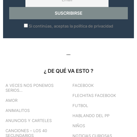
Si continúas, aceptas la política de privacidad
…
¿ DE QUÉ VA ESTO ?
A VECES NOS PONEMOS
FACEBOOK
SERIOS…
FLECHITAS FACEBOOK
AMOR
FUTBOL
ANIMALITOS
HABLANDO DEL PP
ANUNCIOS Y CARTELES
NIÑOS
CANCIONES – LOS 40
SECUNDARIOS
NOTICIAS CURIOSAS