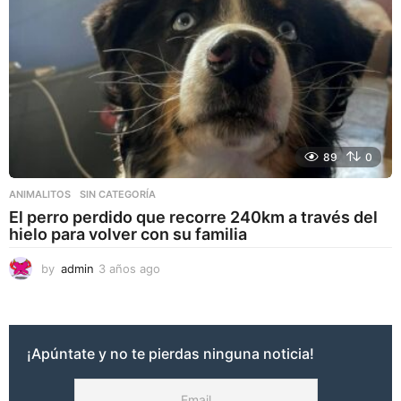
89
0
ANIMALITOS
,
SIN CATEGORÍA
El perro perdido que recorre 240km a través del
hielo para volver con su familia
by
admin
3 años ago
3
a
ñ
o
s
¡Apúntate y no te pierdas ninguna noticia!
a
g
o