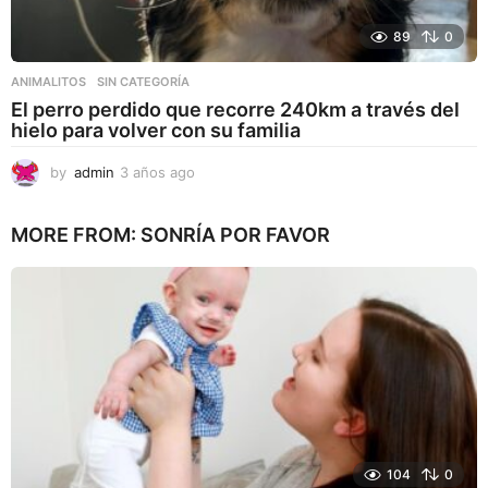
89
0
ANIMALITOS
,
SIN CATEGORÍA
El perro perdido que recorre 240km a través del
hielo para volver con su familia
by
admin
3 años ago
3
a
ñ
MORE FROM:
SONRÍA POR FAVOR
o
s
a
g
o
104
0