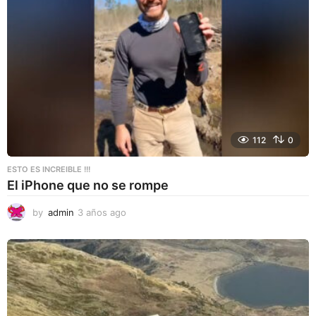
g
o
112
0
ESTO ES INCREIBLE !!!
El iPhone que no se rompe
by
admin
3 años ago
3
a
ñ
o
s
a
g
o