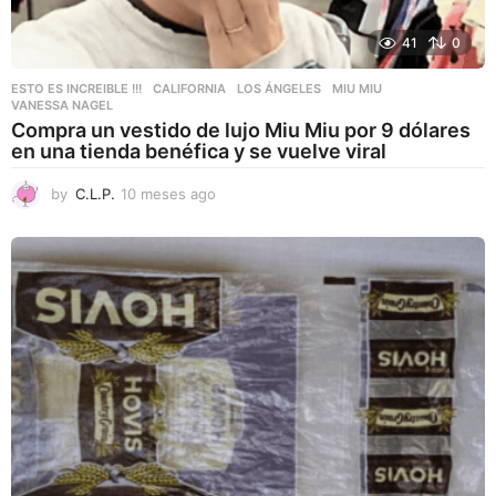
41
0
ESTO ES INCREIBLE !!!
CALIFORNIA
,
LOS ÁNGELES
,
MIU MIU
,
VANESSA NAGEL
Compra un vestido de lujo Miu Miu por 9 dólares
en una tienda benéfica y se vuelve viral
by
C.L.P.
10 meses ago
1
0
m
e
s
e
s
a
g
o