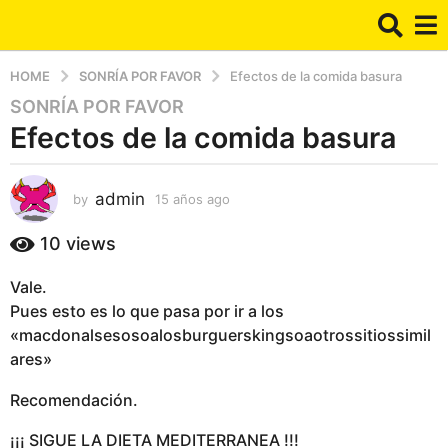
HOME
SONRÍA POR FAVOR
Efectos de la comida basura
SONRÍA POR FAVOR
1
Efectos de la comida basura
5
a
ñ
admin
by
15 años ago
1
o
5
s
a
10
views
a
ñ
g
o
Vale.
s
o
Pues esto es lo que pasa por ir a los
a
1
g
«macdonalsesosoalosburguerskingsoaotrossitiossimil
5
o
ares»
a
ñ
Recomendación.
o
¡¡¡ SIGUE LA DIETA MEDITERRANEA !!!
s