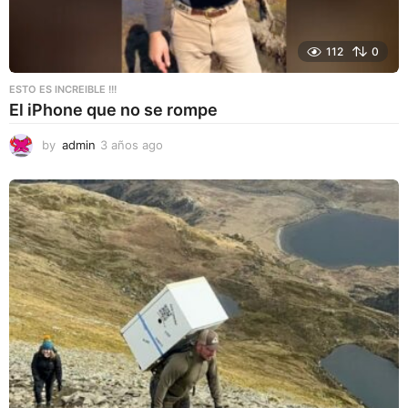
112
0
ESTO ES INCREIBLE !!!
El iPhone que no se rompe
by
admin
3 años ago
3
a
ñ
o
s
a
g
o