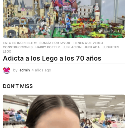
o
16
0
ESTO ES INCREIBLE !!!
,
SONRÍA POR FAVOR
,
TIENES QUE VERLO
CONSTRUCCIONES
,
HARRY POTTER
,
JUBILACIÓN
,
JUBILADA
,
JUGUETES
,
LEGO
Adicta a los Lego a los 70 años
by
admin
4 años ago
4
a
ñ
DON'T MISS
o
s
a
g
o