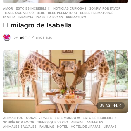
AMOR
,
ESTO ES INCREIBLE !!!
,
NOTICIAS CURIOSAS
,
SONRÍA POR FAVOR
,
TIENES QUE VERLO
BEBÉ
,
BEBÉ PREMATURO
,
BEBÉS PREMATUROS
,
FAMILIA
,
INFANCIA
,
ISABELLA EVANS
,
PREMATURO
El milagro de Isabella
by
admin
4 años ago
4
a
ñ
o
s
a
g
o
83
0
ANIMALITOS
,
COSAS VIRALES
,
ESTE MUNDO !!!
,
ESTO ES INCREIBLE !!!
,
SONRÍA POR FAVOR
,
TIENES QUE VERLO
ANIMAL
,
ANIMALES
,
ANIMALES SALVAJES
,
FAMILIAS
,
HOTEL
,
HOTEL DE JIRAFAS
,
JIRAFAS