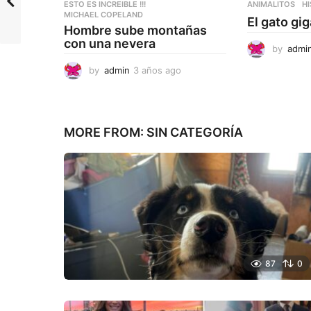
ESTO ES INCREIBLE !!!
ANIMALITOS
H
MICHAEL COPELAND
El gato gi
Hombre sube montañas
con una nevera
by
admi
by
admin
3 años ago
3
a
ñ
o
s
MORE FROM:
SIN CATEGORÍA
a
g
o
87
0