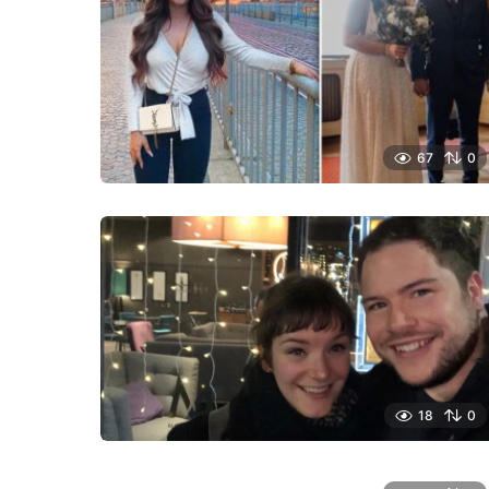
67
0
18
0