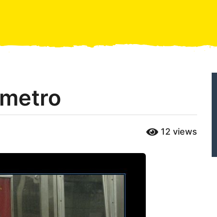
 metro
12
views