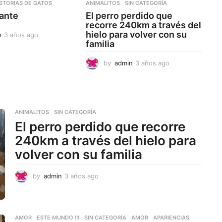
ISTORIAS DE GATOS
ANIMALITOS
,
SIN CATEGORÍA
gante
El perro perdido que
recorre 240km a través del
hielo para volver con su
n
3 años ago
3
familia
a
ñ
o
by
admin
3 años ago
3
s
a
a
ñ
g
o
o
s
a
ANIMALITOS
,
SIN CATEGORÍA
g
El perro perdido que recorre
o
240km a través del hielo para
volver con su familia
by
admin
3 años ago
3
a
ñ
o
s
AMOR
,
ESTE MUNDO !!!
,
SIN CATEGORÍA
AMOR
,
APARIENCIAS
,