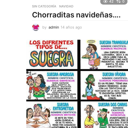
42
0
SIN CATEGORÍA
NAVIDAD
Chorraditas navideñas….
by
admin
14 años ago
1
4
a
ñ
o
s
a
g
o