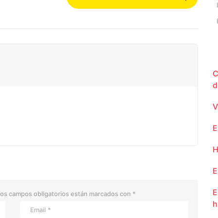
C
d
V
E
H
E
E
os campos obligatorios están marcados con
*
h