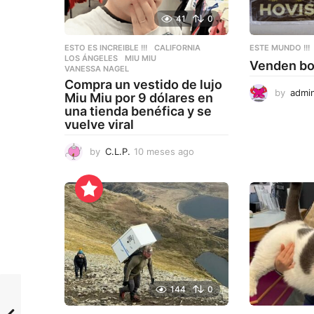
41
0
ESTO ES INCREIBLE !!!
CALIFORNIA
,
ESTE MUNDO !!!
LOS ÁNGELES
,
MIU MIU
,
Venden bo
VANESSA NAGEL
Compra un vestido de lujo
by
admi
Miu Miu por 9 dólares en
una tienda benéfica y se
vuelve viral
by
C.L.P.
10 meses ago
1
0
m
e
s
e
s
a
g
o
144
0