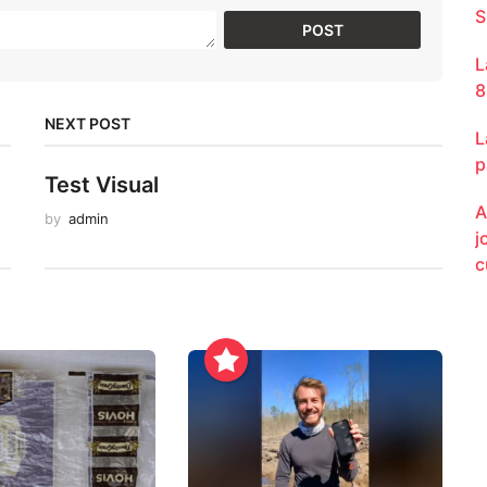
S
L
8
NEXT POST
L
p
Test Visual
A
by
admin
j
c