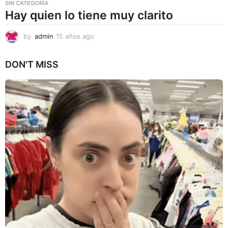
SIN CATEGORÍA
s
Hay quien lo tiene muy clarito
a
g
o
by
admin
15 años ago
1
5
a
DON'T MISS
ñ
o
s
a
g
o