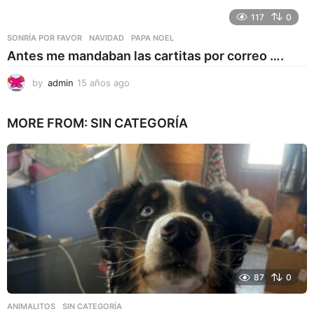
117
0
SONRÍA POR FAVOR
NAVIDAD
,
PAPA NOEL
Antes me mandaban las cartitas por correo ….
by
admin
15 años ago
1
5
a
MORE FROM:
SIN CATEGORÍA
ñ
o
s
a
g
o
87
0
ANIMALITOS
,
SIN CATEGORÍA