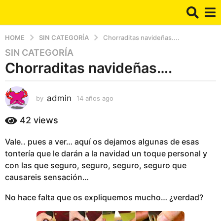
HOME
SIN CATEGORÍA
Chorraditas navideñas....
SIN CATEGORÍA
1
Chorraditas navideñas….
4
a
ñ
admin
by
14 años ago
1
o
4
s
a
42
views
a
ñ
g
o
Vale.. pues a ver… aquí os dejamos algunas de esas
s
o
tontería que le darán a la navidad un toque personal y
a
1
g
con las que seguro, seguro, seguro, seguro que
4
o
causareis sensación…
a
ñ
No hace falta que os expliquemos mucho… ¿verdad?
o
s