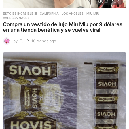
41
0
ESTO ES INCREIBLE !!!
CALIFORNIA
,
LOS ÁNGELES
,
MIU MIU
,
VANESSA NAGEL
Compra un vestido de lujo Miu Miu por 9 dólares
en una tienda benéfica y se vuelve viral
by
C.L.P.
10 meses ago
1
0
m
e
s
e
s
a
g
o