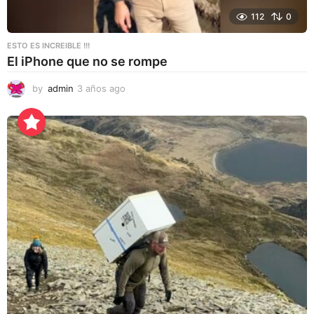
112
0
ESTO ES INCREIBLE !!!
El iPhone que no se rompe
by
admin
3 años ago
3
a
ñ
o
s
a
g
o