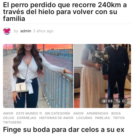
El perro perdido que recorre 240km a
través del hielo para volver con su
familia
by
admin
3 años ago
3
a
ñ
o
s
a
g
o
68
0
AMOR
,
ESTE MUNDO !!!
,
SIN CATEGORÍA
AMOR
,
APARIENCIAS
,
BODA
,
CELOS
,
EXPAREJAS
,
HISTORIAS DE AMOR
,
LOCURAS
,
PAREJAS
,
TIKTOK
,
TIKTOKERS
Finge su boda para dar celos a su ex