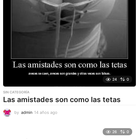
24
0
SIN CATEGORÍA
Las amistades son como las tetas
by
admin
14 años ago
1
4
a
ñ
26
0
o