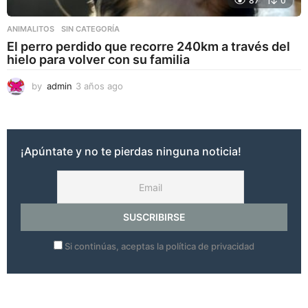
87
0
ANIMALITOS
,
SIN CATEGORÍA
El perro perdido que recorre 240km a través del
hielo para volver con su familia
by
admin
3 años ago
3
a
ñ
o
s
¡Apúntate y no te pierdas ninguna noticia!
a
g
o
Si continúas, aceptas la política de privacidad
…