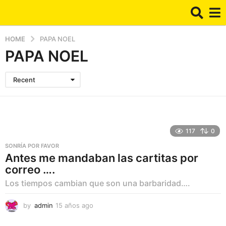
HOME
PAPA NOEL
PAPA NOEL
Recent
117
0
SONRÍA POR FAVOR
Antes me mandaban las cartitas por
correo ….
Los tiempos cambian que son una barbaridad….
by
admin
15 años ago
1
5
a