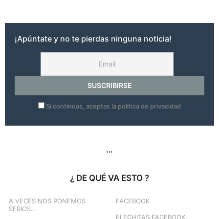
ñ
o
s
a
¡Apúntate y no te pierdas ninguna noticia!
g
o
Si continúas, aceptas la política de privacidad
…
¿ DE QUÉ VA ESTO ?
A VECES NOS PONEMOS
FACEBOOK
SERIOS…
FLECHITAS FACEBOOK