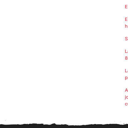
E
E
h
S
L
8
L
p
A
j
c