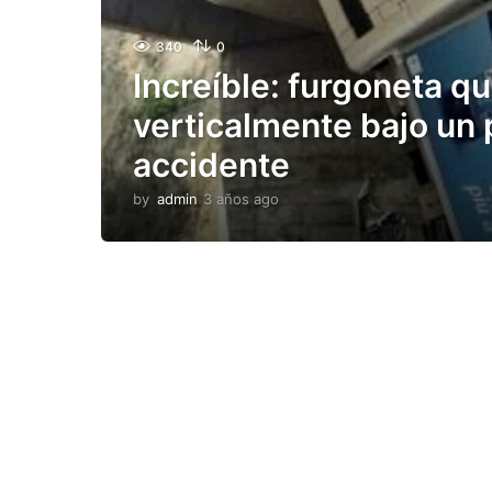
340
0
Increíble: furgoneta q
verticalmente bajo un 
accidente
by
admin
3 años ago
3
a
ñ
o
s
a
g
o