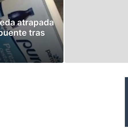
ueda atrapada
puente tras