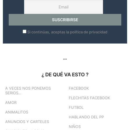
Si continúas, aceptas la política de privacidad
…
¿ DE QUÉ VA ESTO ?
A VECES NOS PONEMOS
FACEBOOK
SERIOS…
FLECHITAS FACEBOOK
AMOR
FUTBOL
ANIMALITOS
HABLANDO DEL PP
ANUNCIOS Y CARTELES
NIÑOS