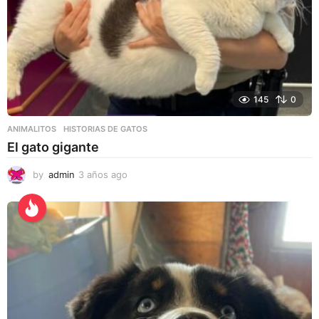
145
0
ANIMALITOS
HISTORIAS DE GATOS
El gato gigante
by
admin
3 años ago
3
a
ñ
o
s
a
g
o