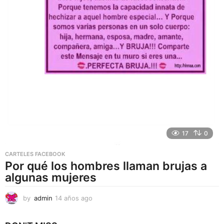
17
0
CARTELES FACEBOOK
Por qué los hombres llaman brujas a
algunas mujeres
by
admin
14 años ago
1
4
a