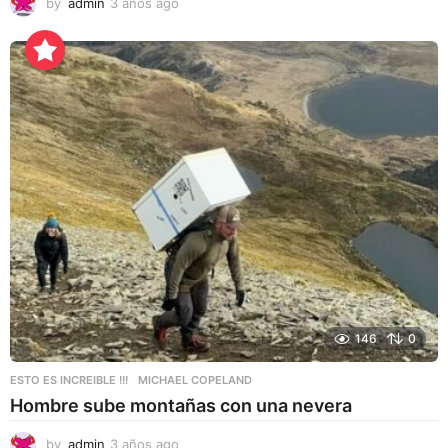
by
admin
3 años ago
3
a
ñ
o
s
a
g
o
146
0
ESTO ES INCREIBLE !!!
MICHAEL COPELAND
Hombre sube montañas con una nevera
by
admin
3 años ago
3