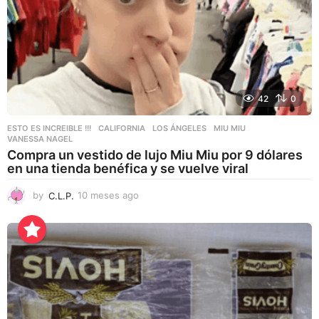
42
0
ESTO ES INCREIBLE !!!
CALIFORNIA
,
LOS ÁNGELES
,
MIU MIU
,
VANESSA NAGEL
Compra un vestido de lujo Miu Miu por 9 dólares
en una tienda benéfica y se vuelve viral
by
C.L.P.
10 meses ago
1
0
m
e
s
e
s
a
g
o