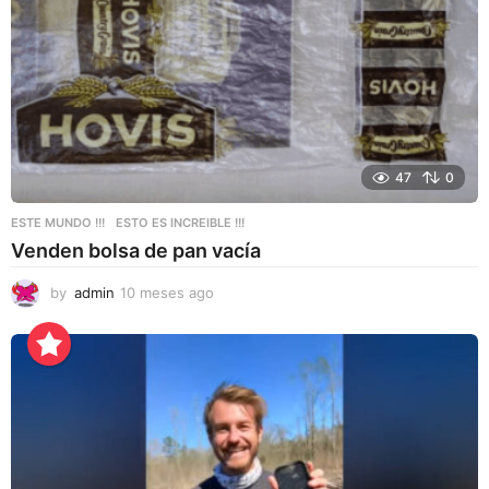
47
0
ESTE MUNDO !!!
,
ESTO ES INCREIBLE !!!
Venden bolsa de pan vacía
by
admin
10 meses ago
1
0
m
e
s
e
s
a
g
o