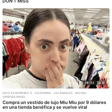
DON'T MISS
ñ
o
s
a
g
o
42
0
ESTO ES INCREIBLE !!!
CALIFORNIA
,
LOS ÁNGELES
,
MIU MIU
,
VANESSA NAGEL
Compra un vestido de lujo Miu Miu por 9 dólares
en una tienda benéfica y se vuelve viral