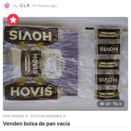
by
C.L.P.
10 meses ago
1
0
m
e
s
e
s
a
g
o
47
0
ESTE MUNDO !!!
,
ESTO ES INCREIBLE !!!
Venden bolsa de pan vacía