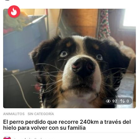
a
ñ
o
s
a
g
o
92
0
ANIMALITOS
,
SIN CATEGORÍA
El perro perdido que recorre 240km a través del
hielo para volver con su familia