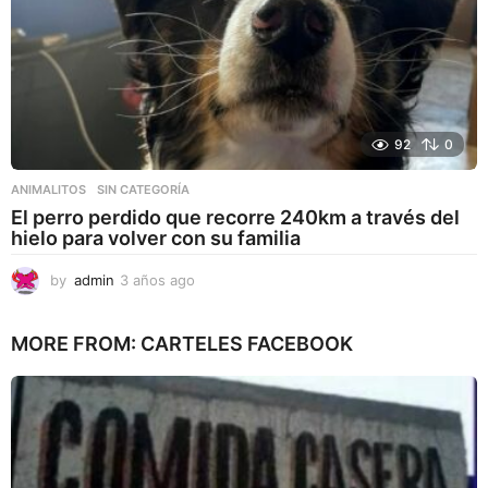
92
0
ANIMALITOS
,
SIN CATEGORÍA
El perro perdido que recorre 240km a través del
hielo para volver con su familia
by
admin
3 años ago
3
a
ñ
MORE FROM:
CARTELES FACEBOOK
o
s
a
g
o