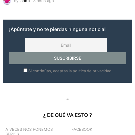
by
admin
3 años ago
3
a
ñ
o
s
¡Apúntate y no te pierdas ninguna noticia!
a
g
o
Si continúas, aceptas la política de privacidad
…
¿ DE QUÉ VA ESTO ?
A VECES NOS PONEMOS
FACEBOOK
SERIOS…