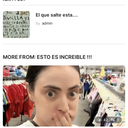
El que salte esta....
by
admin
MORE FROM:
ESTO ES INCREIBLE !!!
42
0