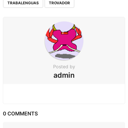
,
a
TRABALENGUAS
TROVADOR
g
i
n
a
t
i
o
n
Posted by
admin
0 COMMENTS