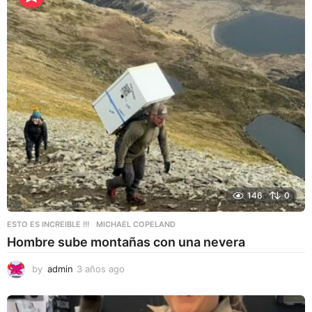
o
s
a
g
o
146
0
ESTO ES INCREIBLE !!!
MICHAEL COPELAND
Hombre sube montañas con una nevera
by
admin
3 años ago
3
a
ñ
o