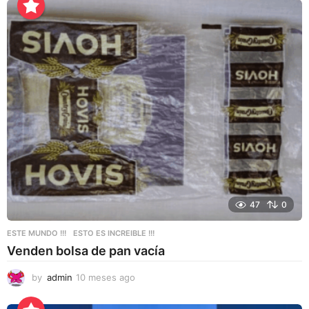
e
s
e
s
a
g
o
47
0
ESTE MUNDO !!!
,
ESTO ES INCREIBLE !!!
Venden bolsa de pan vacía
by
admin
10 meses ago
1
0
m