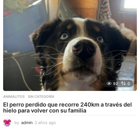
s
a
g
o
92
0
ANIMALITOS
,
SIN CATEGORÍA
El perro perdido que recorre 240km a través del
hielo para volver con su familia
by
admin
3 años ago
3
a
ñ