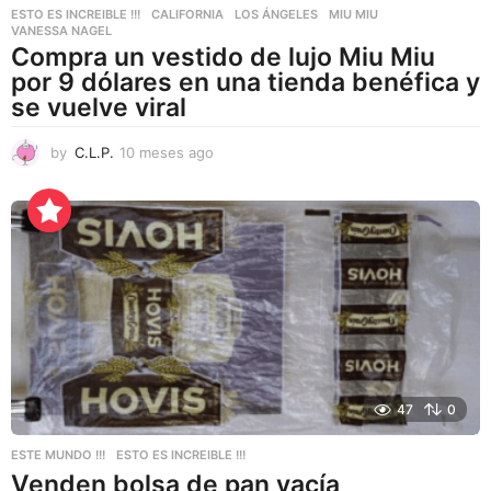
ESTO ES INCREIBLE !!!
CALIFORNIA
,
LOS ÁNGELES
,
MIU MIU
,
VANESSA NAGEL
Compra un vestido de lujo Miu Miu
por 9 dólares en una tienda benéfica y
se vuelve viral
by
C.L.P.
10 meses ago
1
0
m
e
s
e
s
a
g
o
47
0
ESTE MUNDO !!!
,
ESTO ES INCREIBLE !!!
Venden bolsa de pan vacía