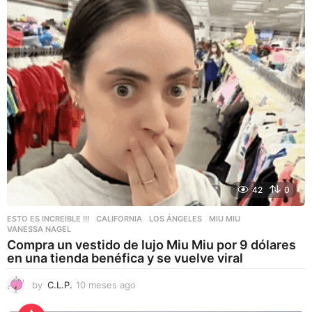
g
o
42
0
ESTO ES INCREIBLE !!!
CALIFORNIA
,
LOS ÁNGELES
,
MIU MIU
,
VANESSA NAGEL
Compra un vestido de lujo Miu Miu por 9 dólares
en una tienda benéfica y se vuelve viral
by
C.L.P.
10 meses ago
1
0
m