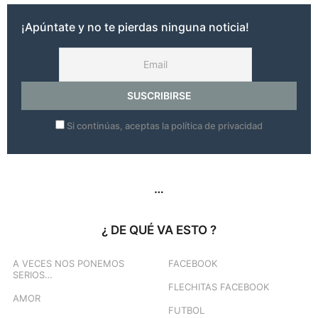
o
s
¡Apúntate y no te pierdas ninguna noticia!
a
g
o
Si continúas, aceptas la política de privacidad
…
¿ DE QUÉ VA ESTO ?
A VECES NOS PONEMOS
FACEBOOK
SERIOS…
FLECHITAS FACEBOOK
AMOR
FUTBOL