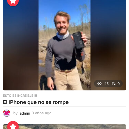
e
s
e
s
a
g
o
115
0
ESTO ES INCREIBLE !!!
El iPhone que no se rompe
by
admin
3 años ago
3
a
ñ