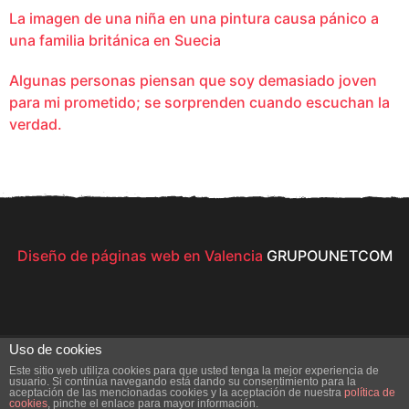
La imagen de una niña en una pintura causa pánico a
una familia británica en Suecia
Algunas personas piensan que soy demasiado joven
para mi prometido; se sorprenden cuando escuchan la
verdad.
Diseño de páginas web en Valencia
GRUPOUNETCOM
Uso de cookies
Este sitio web utiliza cookies para que usted tenga la mejor experiencia de
usuario. Si continúa navegando está dando su consentimiento para la
aceptación de las mencionadas cookies y la aceptación de nuestra
política de
© 2026 All Rights Reserved
cookies
, pinche el enlace para mayor información.