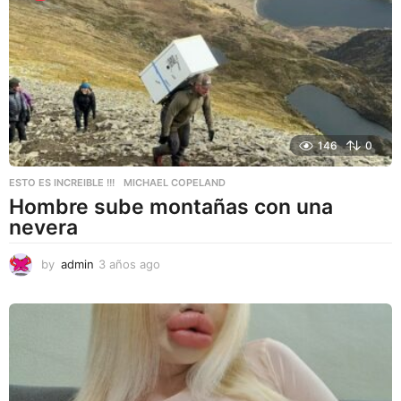
s
a
g
o
146
0
ESTO ES INCREIBLE !!!
MICHAEL COPELAND
Hombre sube montañas con una
nevera
by
admin
3 años ago
3
a
ñ
o
s
a
g
o