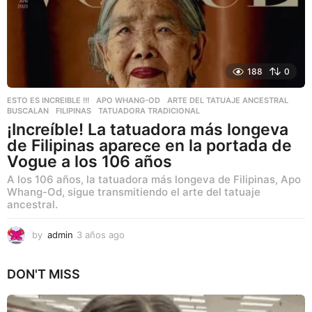
o
188
0
ESTO ES INCREIBLE !!!
APO WHANG-OD
,
ARTE DEL TATUAJE ANCESTRAL
,
BUSCALAN
,
FILIPINAS
,
TATUADORA TRADICIONAL
¡Increíble! La tatuadora más longeva
de Filipinas aparece en la portada de
Vogue a los 106 años
A los 106 años, la tatuadora más longeva de Filipinas, Apo
Whang-Od, sigue transmitiendo el arte del tatuaje
ancestral.
by
admin
3 años ago
3
a
ñ
DON'T MISS
o
s
a