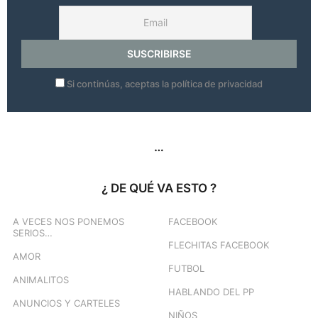
Si continúas, aceptas la política de privacidad
…
¿ DE QUÉ VA ESTO ?
A VECES NOS PONEMOS
FACEBOOK
SERIOS…
FLECHITAS FACEBOOK
AMOR
FUTBOL
ANIMALITOS
HABLANDO DEL PP
ANUNCIOS Y CARTELES
NIÑOS