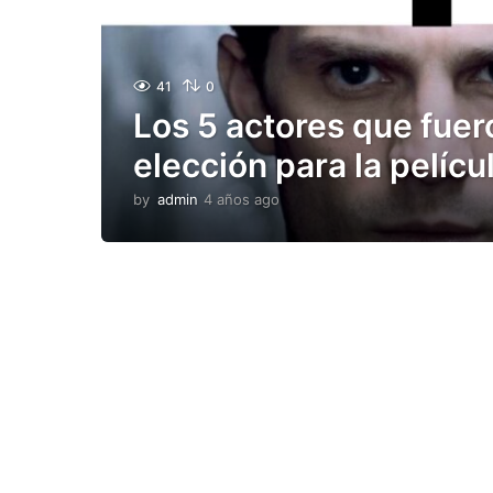
41
0
Los 5 actores que fuer
elección para la pelíc
by
admin
4 años ago
4
a
ñ
o
s
a
g
o