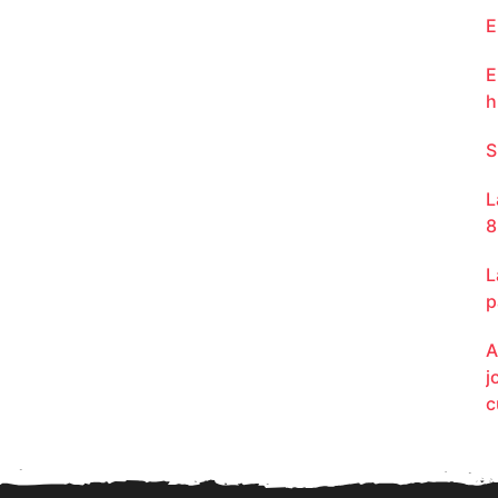
E
E
h
S
L
8
L
p
A
j
c