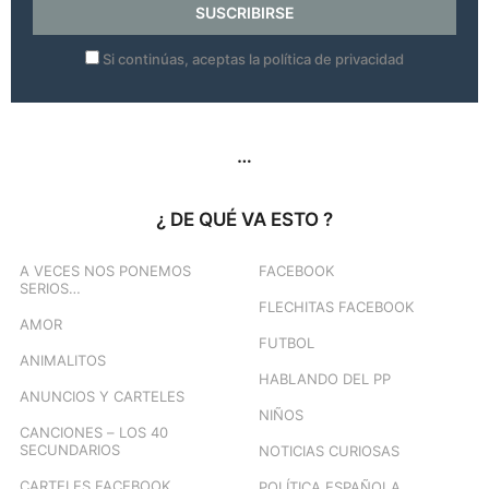
Si continúas, aceptas la política de privacidad
…
¿ DE QUÉ VA ESTO ?
A VECES NOS PONEMOS
FACEBOOK
SERIOS…
FLECHITAS FACEBOOK
AMOR
FUTBOL
ANIMALITOS
HABLANDO DEL PP
ANUNCIOS Y CARTELES
NIÑOS
CANCIONES – LOS 40
SECUNDARIOS
NOTICIAS CURIOSAS
CARTELES FACEBOOK
POLÍTICA ESPAÑOLA