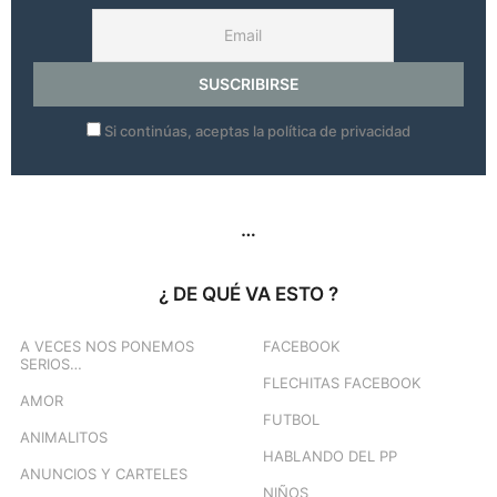
Si continúas, aceptas la política de privacidad
…
¿ DE QUÉ VA ESTO ?
A VECES NOS PONEMOS
FACEBOOK
SERIOS…
FLECHITAS FACEBOOK
AMOR
FUTBOL
ANIMALITOS
HABLANDO DEL PP
ANUNCIOS Y CARTELES
NIÑOS