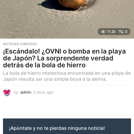
11.2k
0
NOTICIAS CURIOSAS
¡Escándalo! ¿OVNI o bomba en la playa
de Japón? La sorprendente verdad
detrás de la bola de hierro
La bola de hierro misteriosa encontrada en una playa de
Japón resulta ser una simple boya a la deriva.
by
admin
3 años ago
3
a
ñ
o
s
a
g
¡Apúntate y no te pierdas ninguna noticia!
o