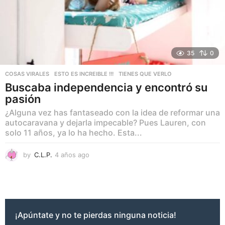
35
0
COSAS VIRALES
,
ESTO ES INCREIBLE !!!
,
TIENES QUE VERLO
Buscaba independencia y encontró su
pasión
¿Alguna vez has fantaseado con la idea de reformar una
autocaravana y dejarla impecable? Pues Lauren, con
solo 11 años, ya lo ha hecho. Esta...
by
C.L.P.
4 años ago
4
a
ñ
o
s
a
g
¡Apúntate y no te pierdas ninguna noticia!
o