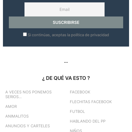
Si continúas, aceptas la política de privacidad
…
¿ DE QUÉ VA ESTO ?
A VECES NOS PONEMOS
FACEBOOK
SERIOS…
FLECHITAS FACEBOOK
AMOR
FUTBOL
ANIMALITOS
HABLANDO DEL PP
ANUNCIOS Y CARTELES
NIÑOS