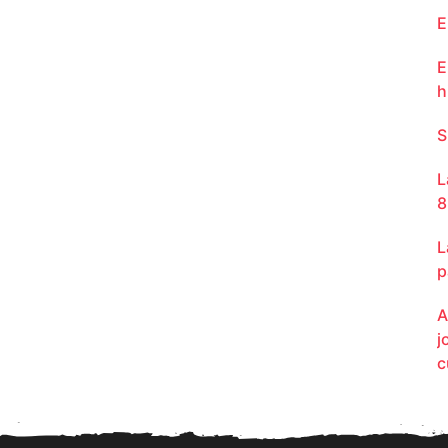
E
E
h
S
L
8
L
p
A
j
c