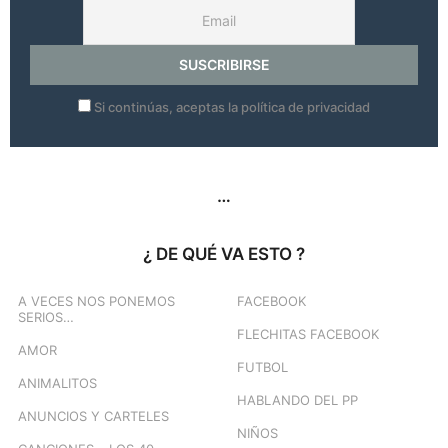
Si continúas, aceptas la política de privacidad
…
¿ DE QUÉ VA ESTO ?
A VECES NOS PONEMOS
FACEBOOK
SERIOS…
FLECHITAS FACEBOOK
AMOR
FUTBOL
ANIMALITOS
HABLANDO DEL PP
ANUNCIOS Y CARTELES
NIÑOS