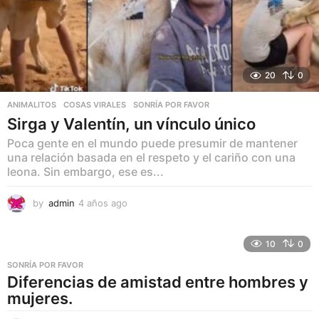
20
0
ANIMALITOS
,
COSAS VIRALES
,
SONRÍA POR FAVOR
Sirga y Valentín, un vínculo único
Poca gente en el mundo puede presumir de mantener
una relación basada en el respeto y el cariño con una
leona. Sin embargo, ese es...
by
admin
4 años ago
4
a
ñ
o
10
0
s
SONRÍA POR FAVOR
a
Diferencias de amistad entre hombres y
g
mujeres.
o