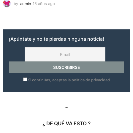
by
admin
15 años ago
1
0
a
ñ
o
s
a
¡Apúntate y no te pierdas ninguna noticia!
g
o
Si continúas, aceptas la política de privacidad
…
¿ DE QUÉ VA ESTO ?