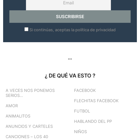
Si continúas, aceptas la política de privacidad
…
¿ DE QUÉ VA ESTO ?
A VECES NOS PONEMOS
FACEBOOK
SERIOS…
FLECHITAS FACEBOOK
AMOR
FUTBOL
ANIMALITOS
HABLANDO DEL PP
ANUNCIOS Y CARTELES
NIÑOS
CANCIONES – LOS 40