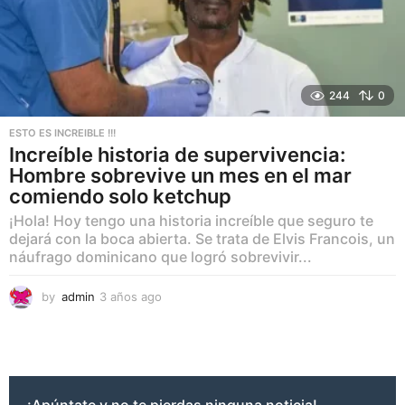
244
0
ESTO ES INCREIBLE !!!
Increíble historia de supervivencia:
Hombre sobrevive un mes en el mar
comiendo solo ketchup
¡Hola! Hoy tengo una historia increíble que seguro te
dejará con la boca abierta. Se trata de Elvis Francois, un
náufrago dominicano que logró sobrevivir...
by
admin
3 años ago
3
a
ñ
o
s
a
g
¡Apúntate y no te pierdas ninguna noticia!