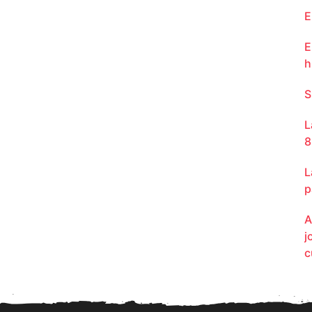
E
E
h
S
L
8
L
p
A
j
c