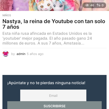
46
0
NIÑOS
Nastya, la reina de Youtube con tan solo
7 años
Esta niña rusa afincada en Estados Unidos es la
‘youtuber’ mejor pagada. El año pasado gano 24
millones de euros. A sus 7 años, Amstasía...
by
admin
5 años ago
4
a
ñ
o
s
a
g
¡Apúntate y no te pierdas ninguna noticia!
o