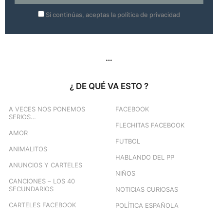
Si continúas, aceptas la política de privacidad
…
¿ DE QUÉ VA ESTO ?
A VECES NOS PONEMOS
FACEBOOK
SERIOS…
FLECHITAS FACEBOOK
AMOR
FUTBOL
ANIMALITOS
HABLANDO DEL PP
ANUNCIOS Y CARTELES
NIÑOS
CANCIONES – LOS 40
SECUNDARIOS
NOTICIAS CURIOSAS
CARTELES FACEBOOK
POLÍTICA ESPAÑOLA