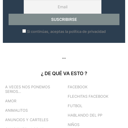
Si continúas, aceptas la política de privacidad
…
¿ DE QUÉ VA ESTO ?
A VECES NOS PONEMOS
FACEBOOK
SERIOS…
FLECHITAS FACEBOOK
AMOR
FUTBOL
ANIMALITOS
HABLANDO DEL PP
ANUNCIOS Y CARTELES
NIÑOS