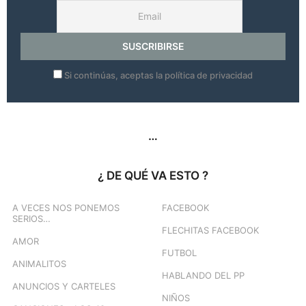
Si continúas, aceptas la política de privacidad
…
¿ DE QUÉ VA ESTO ?
A VECES NOS PONEMOS
FACEBOOK
SERIOS…
FLECHITAS FACEBOOK
AMOR
FUTBOL
ANIMALITOS
HABLANDO DEL PP
ANUNCIOS Y CARTELES
NIÑOS