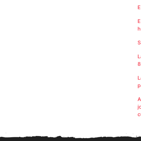
E
E
h
S
L
8
L
p
A
j
c