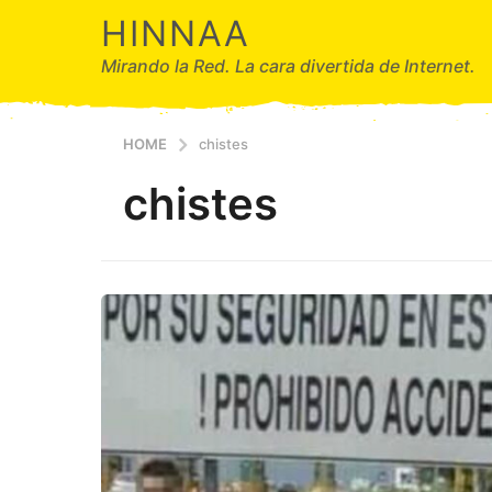
HINNAA
Mirando la Red. La cara divertida de Internet.
HOME
chistes
chistes