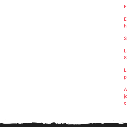
E
E
h
S
L
8
L
p
A
j
c