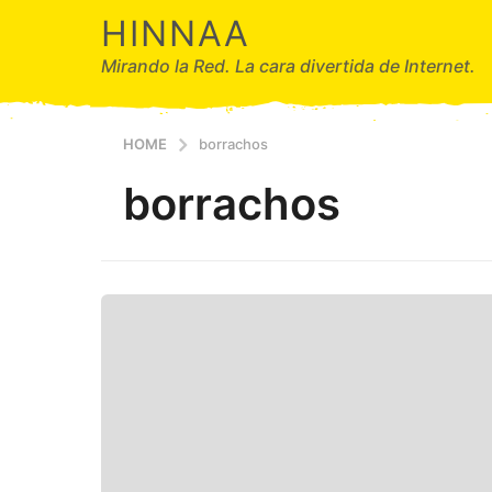
HINNAA
Mirando la Red. La cara divertida de Internet.
HOME
borrachos
borrachos