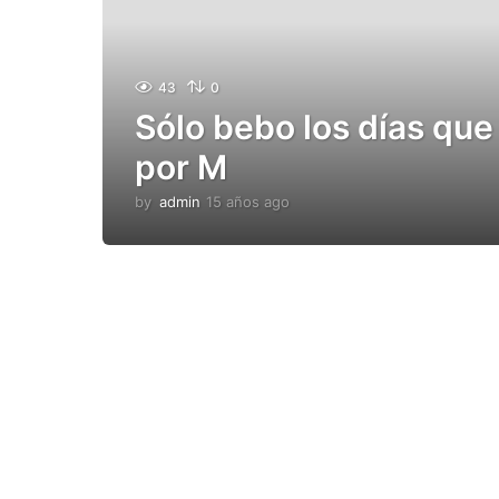
43
0
Sólo bebo los días qu
por M
by
admin
15 años ago
1
5
a
ñ
o
s
a
g
o