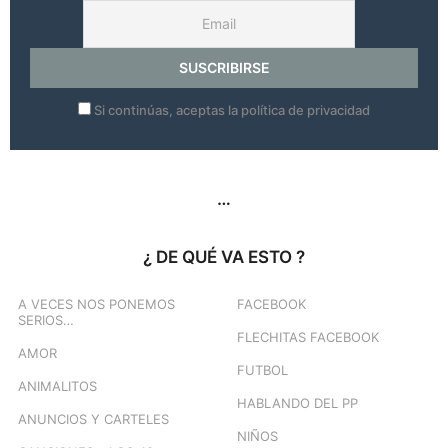
Si continúas, aceptas la política de privacidad
…
¿ DE QUÉ VA ESTO ?
A VECES NOS PONEMOS
FACEBOOK
SERIOS…
FLECHITAS FACEBOOK
AMOR
FUTBOL
ANIMALITOS
HABLANDO DEL PP
ANUNCIOS Y CARTELES
NIÑOS