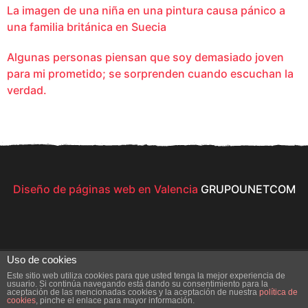
La imagen de una niña en una pintura causa pánico a
una familia británica en Suecia
Algunas personas piensan que soy demasiado joven
para mi prometido; se sorprenden cuando escuchan la
verdad.
Diseño de páginas web en Valencia
GRUPOUNETCOM
Uso de cookies
Este sitio web utiliza cookies para que usted tenga la mejor experiencia de
usuario. Si continúa navegando está dando su consentimiento para la
aceptación de las mencionadas cookies y la aceptación de nuestra
política de
© 2026 All Rights Reserved
cookies
, pinche el enlace para mayor información.