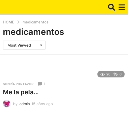
HOME
medicamentos
medicamentos
Most Viewed
20
0
1
SONRÍA POR FAVOR
Me la pela…
by
admin
15 años ago
1
5
a
ñ
o