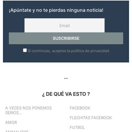
s
a
¡Apúntate y no te pierdas ninguna noticia!
g
o
Si continúas, aceptas la política de privacidad
…
¿ DE QUÉ VA ESTO ?
A VECES NOS PONEMOS
FACEBOOK
SERIOS…
FLECHITAS FACEBOOK
AMOR
FUTBOL