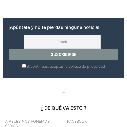
a
ñ
o
s
a
¡Apúntate y no te pierdas ninguna noticia!
g
o
Si continúas, aceptas la política de privacidad
…
¿ DE QUÉ VA ESTO ?
A VECES NOS PONEMOS
FACEBOOK
SERIOS…